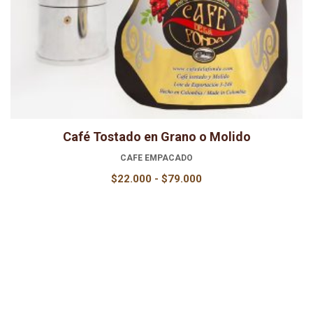
Café Tostado en Grano o Molido
CAFE EMPACADO
Rango
$
22.000
-
$
79.000
de
precios:
desde
$22.000
hasta
$79.000