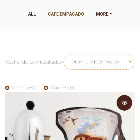
ALL
CAFE EMPACADO
MORE
Orden predeterminado
Mostrando los 4 resultados
Min
$
15.800
Max
$
31.600