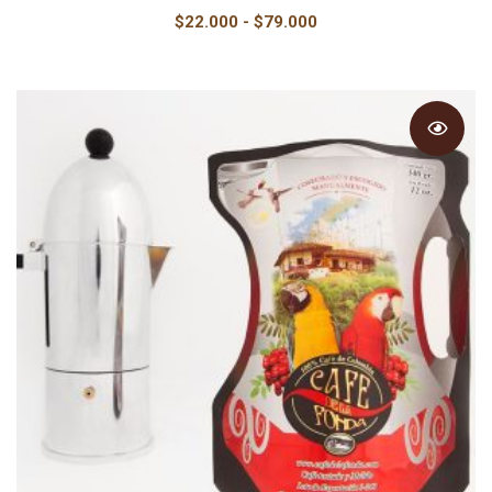
Rango
$
22.000
-
$
79.000
de
precios:
desde
$22.000
hasta
$79.000