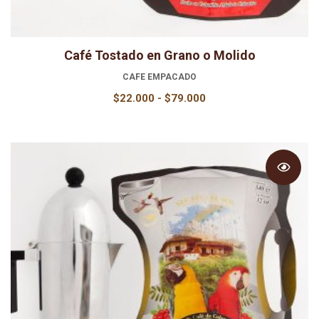
Café Tostado en Grano o Molido
CAFE EMPACADO
Rango
$
22.000
-
$
79.000
de
precios:
desde
$22.000
hasta
$79.000