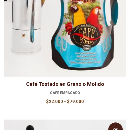
Café Tostado en Grano o Molido
CAFE EMPACADO
Rango
$
22.000
-
$
79.000
de
precios:
desde
$22.000