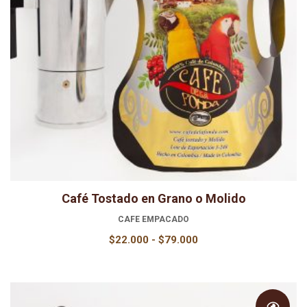
Café Tostado en Grano o Molido
CAFE EMPACADO
Rango
$
22.000
-
$
79.000
de
precios:
desde
$22.000