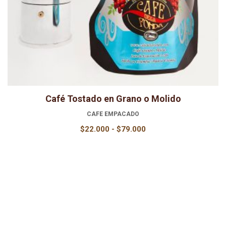
Café Tostado en Grano o Molido
CAFE EMPACADO
Rango
$
22.000
-
$
79.000
de
precios:
desde
$22.000
hasta
$79.000