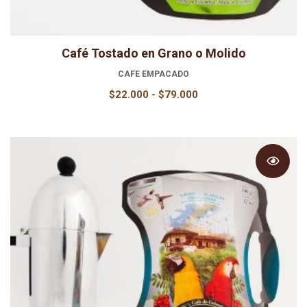
Café Tostado en Grano o Molido
CAFE EMPACADO
Rango
$
22.000
-
$
79.000
de
precios:
desde
$22.000
hasta
$79.000