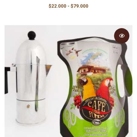
Rango
$
22.000
-
$
79.000
de
precios:
desde
$22.000
hasta
$79.000